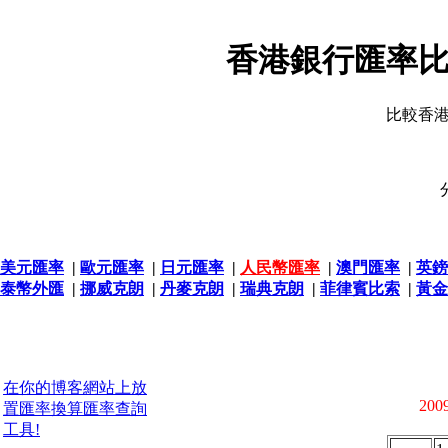
香港銀行匯率比
比較香
美元匯率
|
歐元匯率
|
日元匯率
|
人民幣匯率
|
澳門匯率
|
英鎊
泰幣外匯
|
挪威克朗
|
丹麥克朗
|
瑞典克朗
|
菲律賓比索
|
黃金
在你的博客網站上放
2009
置匯率換算匯率查詢
工具!