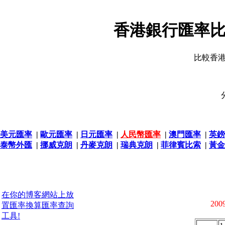
香港銀行匯率比
比較香
美元匯率
|
歐元匯率
|
日元匯率
|
人民幣匯率
|
澳門匯率
|
英鎊
泰幣外匯
|
挪威克朗
|
丹麥克朗
|
瑞典克朗
|
菲律賓比索
|
黃金
在你的博客網站上放
2009
置匯率換算匯率查詢
工具!