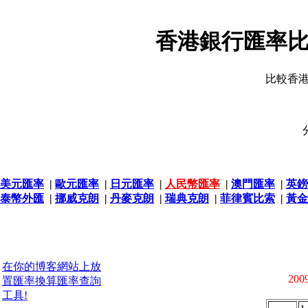
香港銀行匯率比
比較香
美元匯率
|
歐元匯率
|
日元匯率
|
人民幣匯率
|
澳門匯率
|
英鎊
泰幣外匯
|
挪威克朗
|
丹麥克朗
|
瑞典克朗
|
菲律賓比索
|
黃金
在你的博客網站上放
2009
置匯率換算匯率查詢
工具!