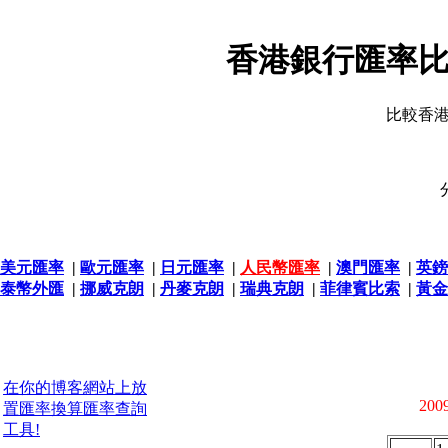
香港銀行匯率比
比較香
美元匯率
|
歐元匯率
|
日元匯率
|
人民幣匯率
|
澳門匯率
|
英鎊
泰幣外匯
|
挪威克朗
|
丹麥克朗
|
瑞典克朗
|
菲律賓比索
|
黃金
在你的博客網站上放
2009
置匯率換算匯率查詢
工具!