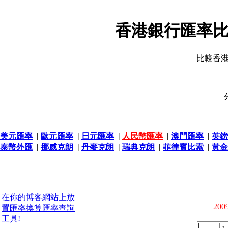
香港銀行匯率比
比較香
美元匯率
|
歐元匯率
|
日元匯率
|
人民幣匯率
|
澳門匯率
|
英鎊
泰幣外匯
|
挪威克朗
|
丹麥克朗
|
瑞典克朗
|
菲律賓比索
|
黃金
在你的博客網站上放
2009
置匯率換算匯率查詢
工具!