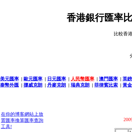
香港銀行匯率比
比較香
美元匯率
|
歐元匯率
|
日元匯率
|
人民幣匯率
|
澳門匯率
|
英鎊
泰幣外匯
|
挪威克朗
|
丹麥克朗
|
瑞典克朗
|
菲律賓比索
|
黃金
在你的博客網站上放
2009
置匯率換算匯率查詢
工具!