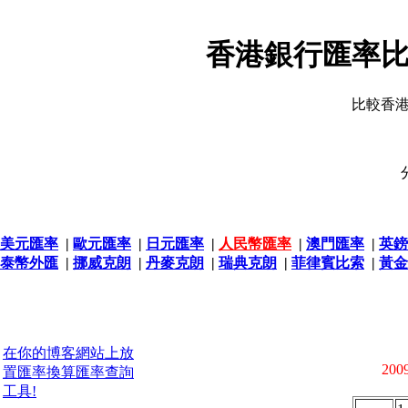
香港銀行匯率比
比較香
美元匯率
|
歐元匯率
|
日元匯率
|
人民幣匯率
|
澳門匯率
|
英鎊
泰幣外匯
|
挪威克朗
|
丹麥克朗
|
瑞典克朗
|
菲律賓比索
|
黃金
在你的博客網站上放
2009
置匯率換算匯率查詢
工具!