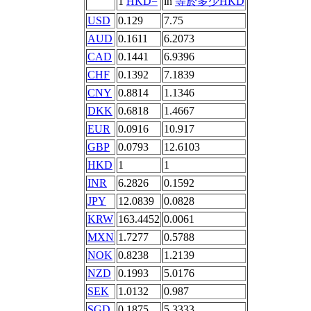
1
HKD=
in
等於多少HKD
USD
0.129
7.75
AUD
0.1611
6.2073
CAD
0.1441
6.9396
CHF
0.1392
7.1839
CNY
0.8814
1.1346
DKK
0.6818
1.4667
EUR
0.0916
10.917
GBP
0.0793
12.6103
HKD
1
1
INR
6.2826
0.1592
JPY
12.0839
0.0828
KRW
163.4452
0.0061
MXN
1.7277
0.5788
NOK
0.8238
1.2139
NZD
0.1993
5.0176
SEK
1.0132
0.987
SGD
0.1875
5.3333