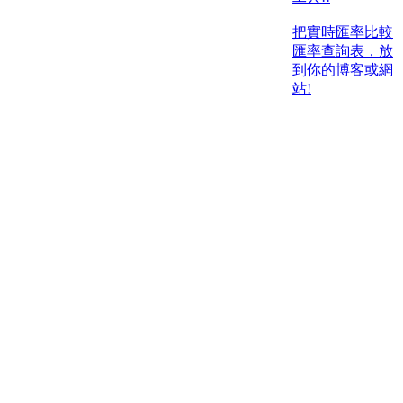
把實時匯率比較
匯率查詢表，放
到你的博客或網
站!