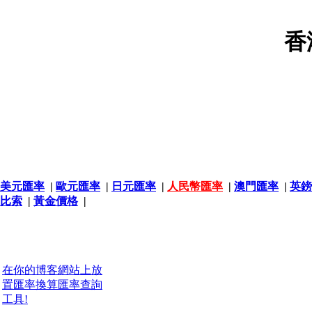
香
美元匯率
|
歐元匯率
|
日元匯率
|
人民幣匯率
|
澳門匯率
|
英鎊
比索
|
黃金價格
|
在你的博客網站上放
置匯率換算匯率查詢
工具!