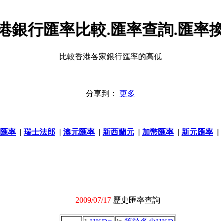
港銀行匯率比較.匯率查詢.匯率
比較香港各家銀行匯率的高低
分享到：
更多
匯率
|
瑞士法郎
|
澳元匯率
|
新西蘭元
|
加幣匯率
|
新元匯率
|
2009/07/17
歷史匯率查詢