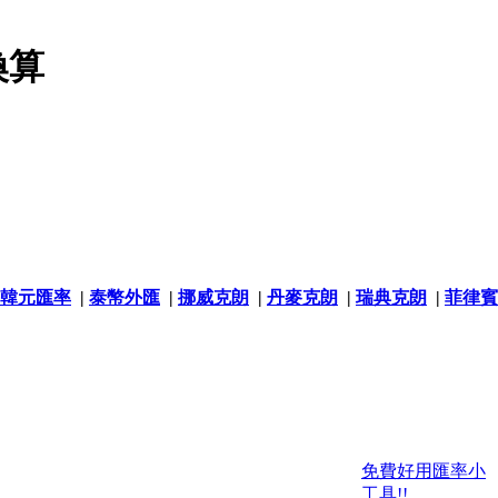
換算
韓元匯率
|
泰幣外匯
|
挪威克朗
|
丹麥克朗
|
瑞典克朗
|
菲律賓
免費好用匯率小
工具!!