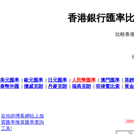
香港銀行匯率比
比較香
美元匯率
|
歐元匯率
|
日元匯率
|
人民幣匯率
|
澳門匯率
|
英鎊
泰幣外匯
|
挪威克朗
|
丹麥克朗
|
瑞典克朗
|
菲律賓比索
|
黃金
在你的博客網站上放
2009
置匯率換算匯率查詢
工具!