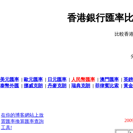
香港銀行匯率比
比較香
美元匯率
|
歐元匯率
|
日元匯率
|
人民幣匯率
|
澳門匯率
|
英鎊
泰幣外匯
|
挪威克朗
|
丹麥克朗
|
瑞典克朗
|
菲律賓比索
|
黃金
在你的博客網站上放
2009
置匯率換算匯率查詢
工具!