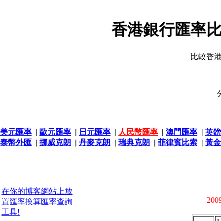
香港銀行匯率比
比較香
美元匯率
|
歐元匯率
|
日元匯率
|
人民幣匯率
|
澳門匯率
|
英鎊
泰幣外匯
|
挪威克朗
|
丹麥克朗
|
瑞典克朗
|
菲律賓比索
|
黃金
在你的博客網站上放
2009
置匯率換算匯率查詢
工具!