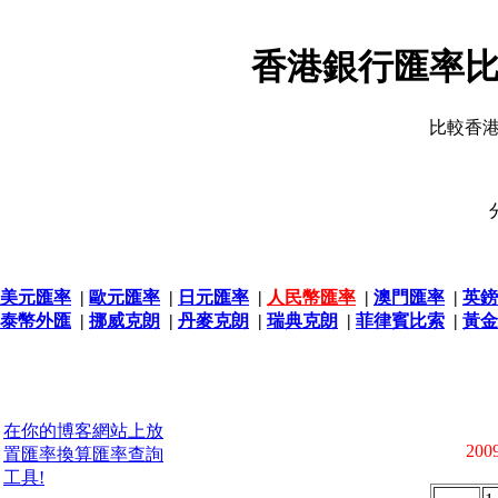
香港銀行匯率比
比較香
美元匯率
|
歐元匯率
|
日元匯率
|
人民幣匯率
|
澳門匯率
|
英鎊
泰幣外匯
|
挪威克朗
|
丹麥克朗
|
瑞典克朗
|
菲律賓比索
|
黃金
在你的博客網站上放
2009
置匯率換算匯率查詢
工具!