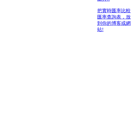
把實時匯率比較
匯率查詢表，放
到你的博客或網
站!