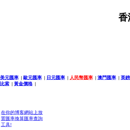
香
美元匯率
|
歐元匯率
|
日元匯率
|
人民幣匯率
|
澳門匯率
|
英鎊
比索
|
黃金價格
|
在你的博客網站上放
置匯率換算匯率查詢
工具!