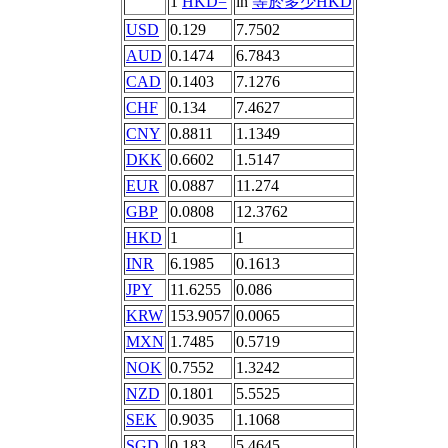
1
HKD=
in
等於多少HKD
USD
0.129
7.7502
AUD
0.1474
6.7843
CAD
0.1403
7.1276
CHF
0.134
7.4627
CNY
0.8811
1.1349
DKK
0.6602
1.5147
EUR
0.0887
11.274
GBP
0.0808
12.3762
HKD
1
1
INR
6.1985
0.1613
JPY
11.6255
0.086
KRW
153.9057
0.0065
MXN
1.7485
0.5719
NOK
0.7552
1.3242
NZD
0.1801
5.5525
SEK
0.9035
1.1068
SGD
0.183
5.4645