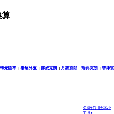
換算
韓元匯率
|
泰幣外匯
|
挪威克朗
|
丹麥克朗
|
瑞典克朗
|
菲律賓
免費好用匯率小
工具!!