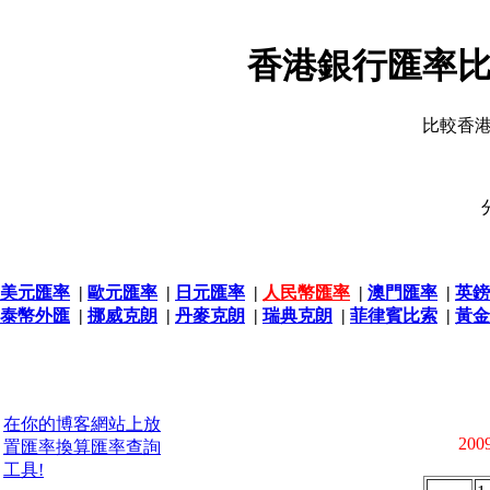
香港銀行匯率比
比較香
美元匯率
|
歐元匯率
|
日元匯率
|
人民幣匯率
|
澳門匯率
|
英鎊
泰幣外匯
|
挪威克朗
|
丹麥克朗
|
瑞典克朗
|
菲律賓比索
|
黃金
在你的博客網站上放
2009
置匯率換算匯率查詢
工具!