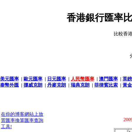
香港銀行匯率比
比較香
美元匯率
|
歐元匯率
|
日元匯率
|
人民幣匯率
|
澳門匯率
|
英鎊
泰幣外匯
|
挪威克朗
|
丹麥克朗
|
瑞典克朗
|
菲律賓比索
|
黃金
在你的博客網站上放
2009
置匯率換算匯率查詢
工具!