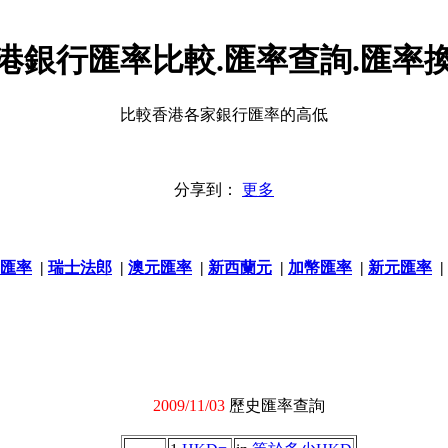
港銀行匯率比較.匯率查詢.匯率
比較香港各家銀行匯率的高低
分享到：
更多
匯率
|
瑞士法郎
|
澳元匯率
|
新西蘭元
|
加幣匯率
|
新元匯率
|
2009/11/03
歷史匯率查詢