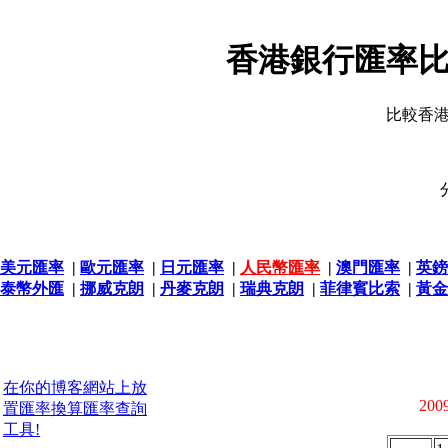
香港銀行匯率比
比較香
美元匯率
|
歐元匯率
|
日元匯率
|
人民幣匯率
|
澳門匯率
|
英鎊
泰幣外匯
|
挪威克朗
|
丹麥克朗
|
瑞典克朗
|
菲律賓比索
|
黃金
在你的博客網站上放
2009
置匯率換算匯率查詢
工具!