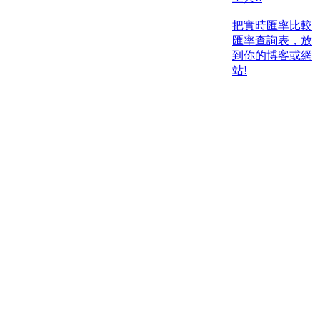
把實時匯率比較
匯率查詢表，放
到你的博客或網
站!