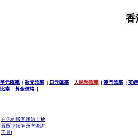
香
美元匯率
|
歐元匯率
|
日元匯率
|
人民幣匯率
|
澳門匯率
|
英鎊
比索
|
黃金價格
|
在你的博客網站上放
置匯率換算匯率查詢
工具!