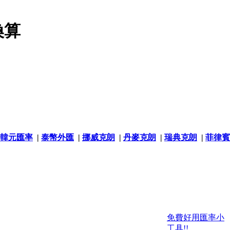
換算
韓元匯率
|
泰幣外匯
|
挪威克朗
|
丹麥克朗
|
瑞典克朗
|
菲律賓
免費好用匯率小
工具!!