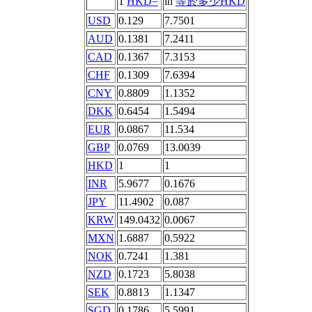
1
HKD=
in
等於多少HKD
USD
0.129
7.7501
AUD
0.1381
7.2411
CAD
0.1367
7.3153
CHF
0.1309
7.6394
CNY
0.8809
1.1352
DKK
0.6454
1.5494
EUR
0.0867
11.534
GBP
0.0769
13.0039
HKD
1
1
INR
5.9677
0.1676
JPY
11.4902
0.087
KRW
149.0432
0.0067
MXN
1.6887
0.5922
NOK
0.7241
1.381
NZD
0.1723
5.8038
SEK
0.8813
1.1347
SGD
0.1786
5.5991