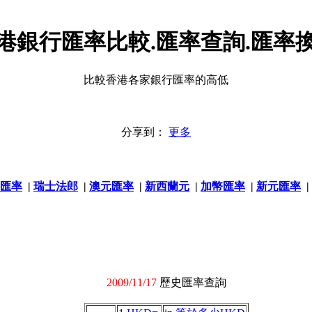
港銀行匯率比較.匯率查詢.匯率
比較香港各家銀行匯率的高低
分享到：
更多
匯率
|
瑞士法郎
|
澳元匯率
|
新西蘭元
|
加幣匯率
|
新元匯率
|
2009/11/17
歷史匯率查詢