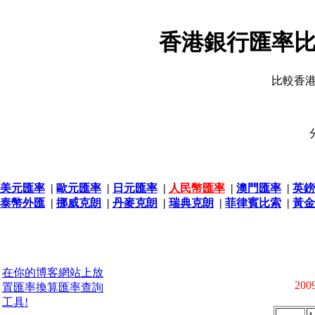
香港銀行匯率比
比較香
美元匯率
|
歐元匯率
|
日元匯率
|
人民幣匯率
|
澳門匯率
|
英鎊
泰幣外匯
|
挪威克朗
|
丹麥克朗
|
瑞典克朗
|
菲律賓比索
|
黃金
在你的博客網站上放
2009
置匯率換算匯率查詢
工具!