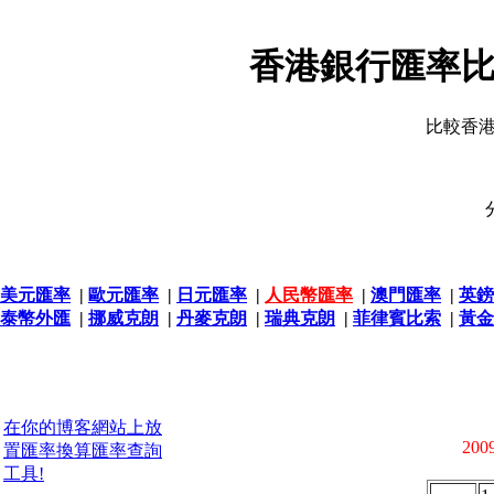
香港銀行匯率比
比較香
美元匯率
|
歐元匯率
|
日元匯率
|
人民幣匯率
|
澳門匯率
|
英鎊
泰幣外匯
|
挪威克朗
|
丹麥克朗
|
瑞典克朗
|
菲律賓比索
|
黃金
在你的博客網站上放
2009
置匯率換算匯率查詢
工具!