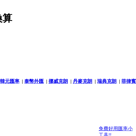
換算
韓元匯率
|
泰幣外匯
|
挪威克朗
|
丹麥克朗
|
瑞典克朗
|
菲律賓
免費好用匯率小
工具!!