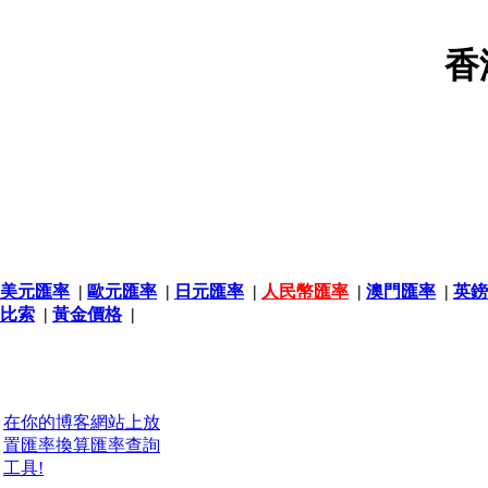
香
美元匯率
|
歐元匯率
|
日元匯率
|
人民幣匯率
|
澳門匯率
|
英鎊
比索
|
黃金價格
|
在你的博客網站上放
置匯率換算匯率查詢
工具!