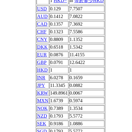
1
HKD=
in
等於多少HKD
USD
0.129
7.7507
AUD
0.1412
7.0822
CAD
0.1357
7.3692
CHF
0.1323
7.5586
CNY
0.8809
1.1352
DKK
0.6518
1.5342
EUR
0.0876
11.4155
GBP
0.0791
12.6422
HKD
1
1
INR
6.0278
0.1659
JPY
11.3345
0.0882
KRW
149.8961
0.0067
MXN
1.6739
0.5974
NOK
0.7389
1.3534
NZD
0.1793
5.5772
SEK
0.9186
1.0886
SGD
0.1793
5.5772