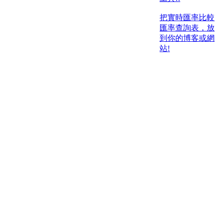
把實時匯率比較
匯率查詢表，放
到你的博客或網
站!