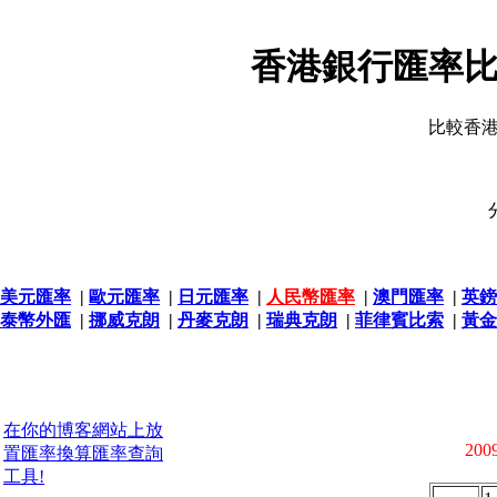
香港銀行匯率比
比較香
美元匯率
|
歐元匯率
|
日元匯率
|
人民幣匯率
|
澳門匯率
|
英鎊
泰幣外匯
|
挪威克朗
|
丹麥克朗
|
瑞典克朗
|
菲律賓比索
|
黃金
在你的博客網站上放
2009
置匯率換算匯率查詢
工具!