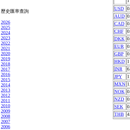
USD
0
歷史匯率查詢
AUD
0
2026
CAD
0
2025
CHF
0
2024
2023
DKK
0
2022
EUR
0
2021
2020
GBP
0
2019
HKD
1
2018
INR
6
2017
2016
JPY
1
2015
MXN
1
2014
2013
NOK
0
2012
NZD
0
2011
2010
SEK
0
2009
THB
4
2008
2007
2006