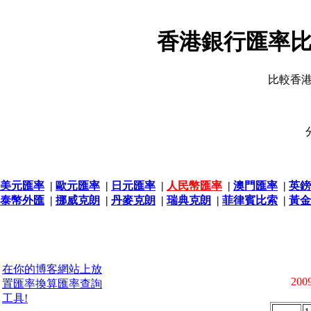
香港銀行匯率比
比較香
美元匯率
|
歐元匯率
|
日元匯率
|
人民幣匯率
|
澳門匯率
|
英鎊
泰幣外匯
|
挪威克朗
|
丹麥克朗
|
瑞典克朗
|
菲律賓比索
|
黃金
在你的博客網站上放
2009
置匯率換算匯率查詢
工具!