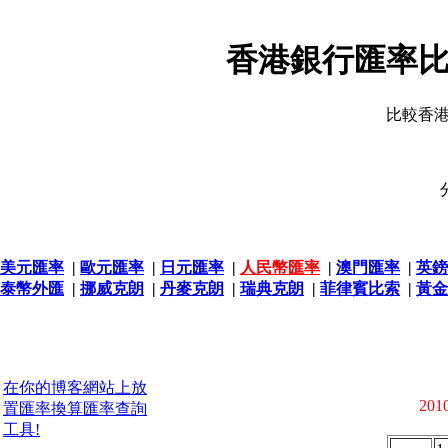
香港銀行匯率比
比較香
美元匯率
|
歐元匯率
|
日元匯率
|
人民幣匯率
|
澳門匯率
|
英鎊
泰幣外匯
|
挪威克朗
|
丹麥克朗
|
瑞典克朗
|
菲律賓比索
|
黃金
在你的博客網站上放
2010
置匯率換算匯率查詢
工具!