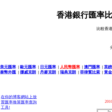
香港銀行匯率比
比較香
美元匯率
|
歐元匯率
|
日元匯率
|
人民幣匯率
|
澳門匯率
|
英鎊
泰幣外匯
|
挪威克朗
|
丹麥克朗
|
瑞典克朗
|
菲律賓比索
|
黃金
在你的博客網站上放
2010
置匯率換算匯率查詢
工具!