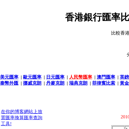
香港銀行匯率比
比較香
美元匯率
|
歐元匯率
|
日元匯率
|
人民幣匯率
|
澳門匯率
|
英鎊
泰幣外匯
|
挪威克朗
|
丹麥克朗
|
瑞典克朗
|
菲律賓比索
|
黃金
在你的博客網站上放
2010
置匯率換算匯率查詢
工具!