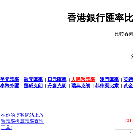
香港銀行匯率比
比較香
美元匯率
|
歐元匯率
|
日元匯率
|
人民幣匯率
|
澳門匯率
|
英鎊
泰幣外匯
|
挪威克朗
|
丹麥克朗
|
瑞典克朗
|
菲律賓比索
|
黃金
在你的博客網站上放
2010
置匯率換算匯率查詢
工具!