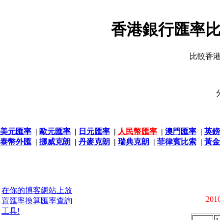
香港銀行匯率比
比較香
美元匯率
|
歐元匯率
|
日元匯率
|
人民幣匯率
|
澳門匯率
|
英鎊
泰幣外匯
|
挪威克朗
|
丹麥克朗
|
瑞典克朗
|
菲律賓比索
|
黃金
在你的博客網站上放
2010
置匯率換算匯率查詢
工具!