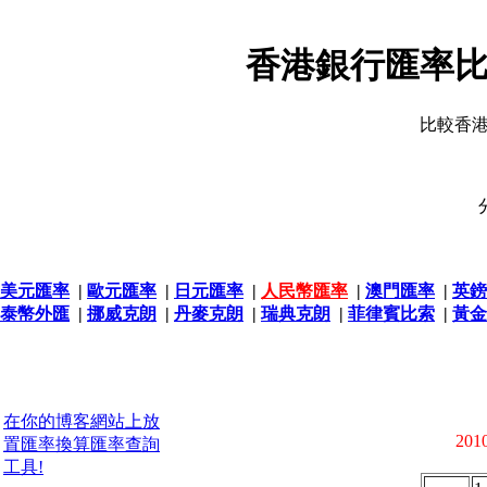
香港銀行匯率比
比較香
美元匯率
|
歐元匯率
|
日元匯率
|
人民幣匯率
|
澳門匯率
|
英鎊
泰幣外匯
|
挪威克朗
|
丹麥克朗
|
瑞典克朗
|
菲律賓比索
|
黃金
在你的博客網站上放
2010
置匯率換算匯率查詢
工具!