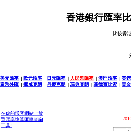
香港銀行匯率比
比較香
美元匯率
|
歐元匯率
|
日元匯率
|
人民幣匯率
|
澳門匯率
|
英鎊
泰幣外匯
|
挪威克朗
|
丹麥克朗
|
瑞典克朗
|
菲律賓比索
|
黃金
在你的博客網站上放
2010
置匯率換算匯率查詢
工具!