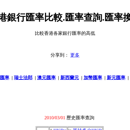
港銀行匯率比較.匯率查詢.匯率
比較香港各家銀行匯率的高低
分享到：
更多
匯率
|
瑞士法郎
|
澳元匯率
|
新西蘭元
|
加幣匯率
|
新元匯率
|
2010/03/01
歷史匯率查詢