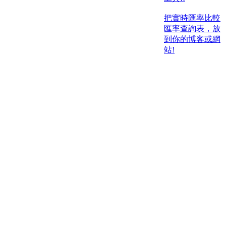
把實時匯率比較
匯率查詢表，放
到你的博客或網
站!