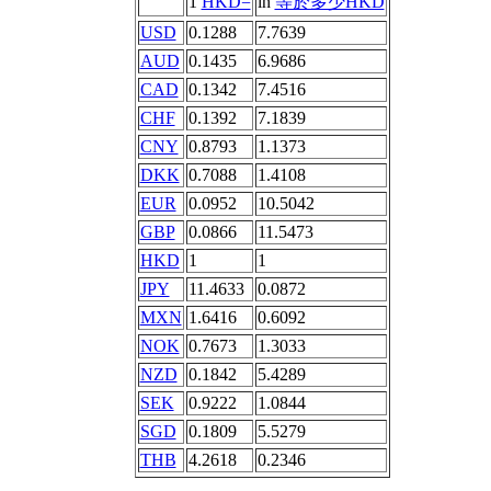
1
HKD=
in
等於多少HKD
USD
0.1288
7.7639
AUD
0.1435
6.9686
CAD
0.1342
7.4516
CHF
0.1392
7.1839
CNY
0.8793
1.1373
DKK
0.7088
1.4108
EUR
0.0952
10.5042
GBP
0.0866
11.5473
HKD
1
1
JPY
11.4633
0.0872
MXN
1.6416
0.6092
NOK
0.7673
1.3033
NZD
0.1842
5.4289
SEK
0.9222
1.0844
SGD
0.1809
5.5279
THB
4.2618
0.2346