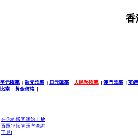
香
美元匯率
|
歐元匯率
|
日元匯率
|
人民幣匯率
|
澳門匯率
|
英鎊
比索
|
黃金價格
|
在你的博客網站上放
置匯率換算匯率查詢
工具!