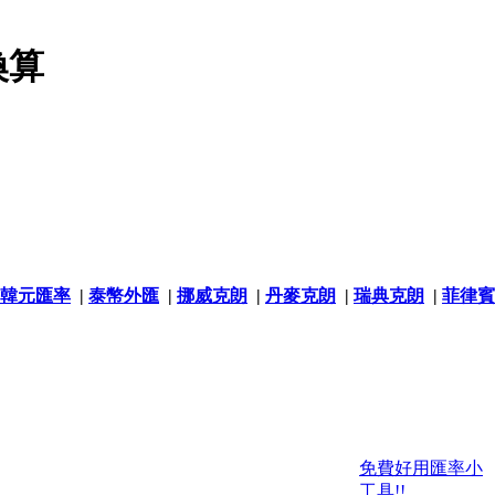
換算
韓元匯率
|
泰幣外匯
|
挪威克朗
|
丹麥克朗
|
瑞典克朗
|
菲律賓
免費好用匯率小
工具!!