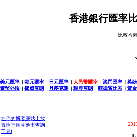
香港銀行匯率比
比較香
美元匯率
|
歐元匯率
|
日元匯率
|
人民幣匯率
|
澳門匯率
|
英鎊
泰幣外匯
|
挪威克朗
|
丹麥克朗
|
瑞典克朗
|
菲律賓比索
|
黃金
在你的博客網站上放
2010
置匯率換算匯率查詢
工具!