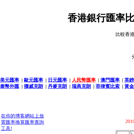
香港銀行匯率比
比較香
美元匯率
|
歐元匯率
|
日元匯率
|
人民幣匯率
|
澳門匯率
|
英鎊
泰幣外匯
|
挪威克朗
|
丹麥克朗
|
瑞典克朗
|
菲律賓比索
|
黃金
在你的博客網站上放
2010
置匯率換算匯率查詢
工具!