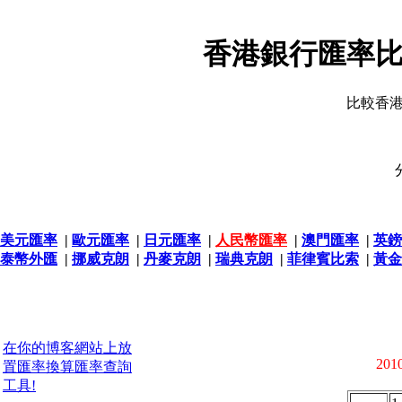
香港銀行匯率比
比較香
美元匯率
|
歐元匯率
|
日元匯率
|
人民幣匯率
|
澳門匯率
|
英鎊
泰幣外匯
|
挪威克朗
|
丹麥克朗
|
瑞典克朗
|
菲律賓比索
|
黃金
在你的博客網站上放
2010
置匯率換算匯率查詢
工具!