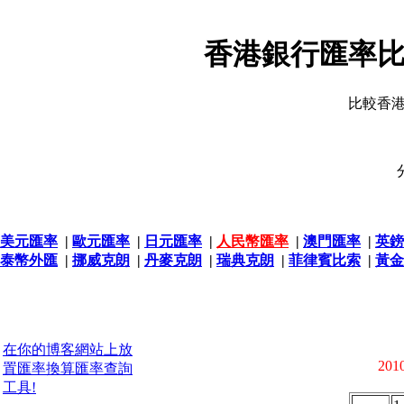
香港銀行匯率比
比較香
美元匯率
|
歐元匯率
|
日元匯率
|
人民幣匯率
|
澳門匯率
|
英鎊
泰幣外匯
|
挪威克朗
|
丹麥克朗
|
瑞典克朗
|
菲律賓比索
|
黃金
在你的博客網站上放
2010
置匯率換算匯率查詢
工具!