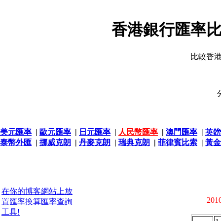
香港銀行匯率比
比較香
美元匯率
|
歐元匯率
|
日元匯率
|
人民幣匯率
|
澳門匯率
|
英鎊
泰幣外匯
|
挪威克朗
|
丹麥克朗
|
瑞典克朗
|
菲律賓比索
|
黃金
在你的博客網站上放
2010
置匯率換算匯率查詢
工具!