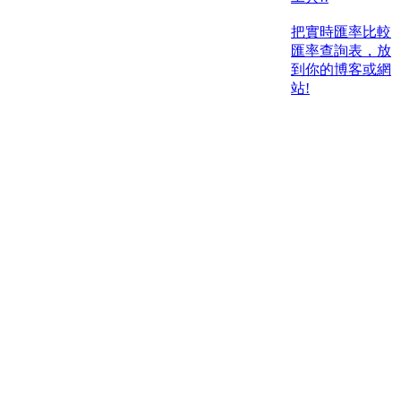
把實時匯率比較
匯率查詢表，放
到你的博客或網
站!