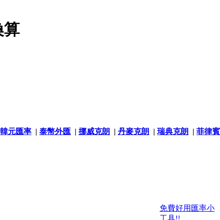
換算
韓元匯率
|
泰幣外匯
|
挪威克朗
|
丹麥克朗
|
瑞典克朗
|
菲律賓
免費好用匯率小
工具!!