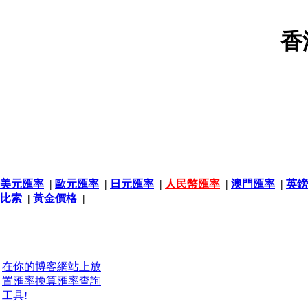
香
美元匯率
|
歐元匯率
|
日元匯率
|
人民幣匯率
|
澳門匯率
|
英鎊
比索
|
黃金價格
|
在你的博客網站上放
置匯率換算匯率查詢
工具!