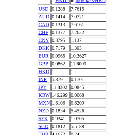
1
HKD=
in
等於多少HKD
USD
0.1288
7.7615
AUD
0.1414
7.0721
CAD
0.1313
7.6161
CHF
0.1377
7.2622
CNY
0.8795
1.137
DKK
0.7179
1.393
EUR
0.0965
10.3627
GBP
0.0862
11.6009
HKD
1
1
INR
5.879
0.1701
JPY
11.8302
0.0845
KRW
146.299
0.0068
MXN
1.6106
0.6209
NZD
0.1834
5.4526
SEK
0.9341
1.0705
SGD
0.1812
5.5188
THB
4.1672
0.24