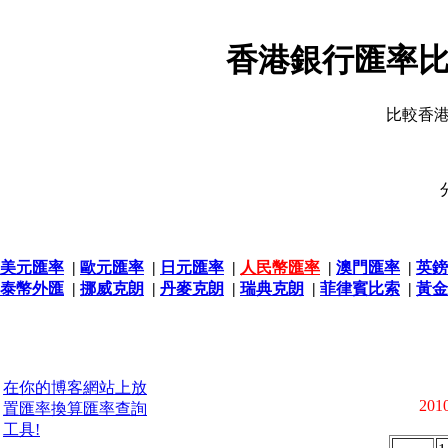
香港銀行匯率比
比較香
美元匯率
|
歐元匯率
|
日元匯率
|
人民幣匯率
|
澳門匯率
|
英鎊
泰幣外匯
|
挪威克朗
|
丹麥克朗
|
瑞典克朗
|
菲律賓比索
|
黃金
在你的博客網站上放
2010
置匯率換算匯率查詢
工具!