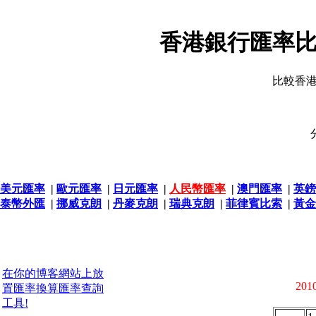
香港銀行匯率比
比較香
美元匯率
|
歐元匯率
|
日元匯率
|
人民幣匯率
|
澳門匯率
|
英鎊
泰幣外匯
|
挪威克朗
|
丹麥克朗
|
瑞典克朗
|
菲律賓比索
|
黃金
在你的博客網站上放
2010
置匯率換算匯率查詢
工具!