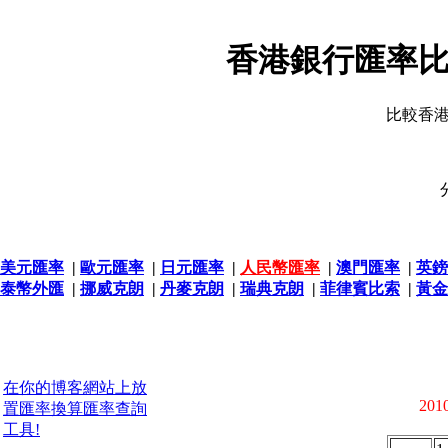
香港銀行匯率比
比較香
美元匯率
|
歐元匯率
|
日元匯率
|
人民幣匯率
|
澳門匯率
|
英鎊
泰幣外匯
|
挪威克朗
|
丹麥克朗
|
瑞典克朗
|
菲律賓比索
|
黃金
在你的博客網站上放
2010
置匯率換算匯率查詢
工具!