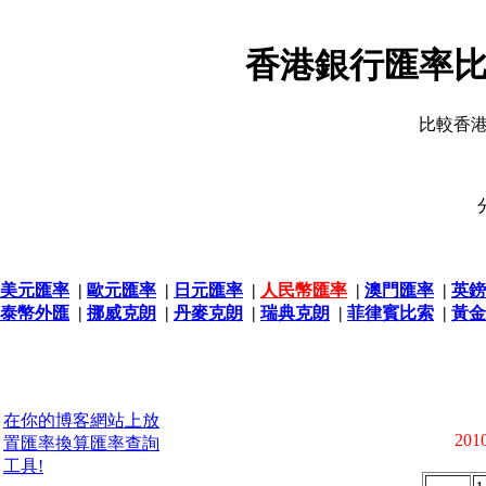
香港銀行匯率比
比較香
美元匯率
|
歐元匯率
|
日元匯率
|
人民幣匯率
|
澳門匯率
|
英鎊
泰幣外匯
|
挪威克朗
|
丹麥克朗
|
瑞典克朗
|
菲律賓比索
|
黃金
在你的博客網站上放
2010
置匯率換算匯率查詢
工具!