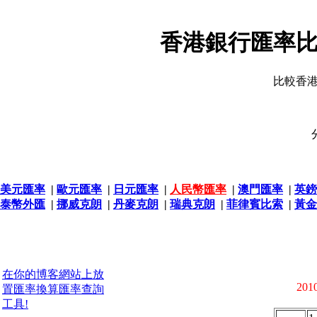
香港銀行匯率比
比較香
美元匯率
|
歐元匯率
|
日元匯率
|
人民幣匯率
|
澳門匯率
|
英鎊
泰幣外匯
|
挪威克朗
|
丹麥克朗
|
瑞典克朗
|
菲律賓比索
|
黃金
在你的博客網站上放
2010
置匯率換算匯率查詢
工具!