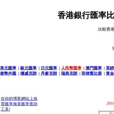
香港銀行匯率比
比較香
美元匯率
|
歐元匯率
|
日元匯率
|
人民幣匯率
|
澳門匯率
|
英鎊
泰幣外匯
|
挪威克朗
|
丹麥克朗
|
瑞典克朗
|
菲律賓比索
|
黃金
在你的博客網站上放
2010
置匯率換算匯率查詢
工具!