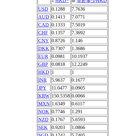
1
HKD=
in
等於多少HKD
USD
0.1288
7.7636
AUD
0.1413
7.0771
CAD
0.1333
7.5019
CHF
0.1357
7.3692
CNY
0.8726
1.146
DKK
0.7307
1.3686
EUR
0.0981
10.1937
GBP
0.0818
12.2249
HKD
1
1
INR
5.9637
0.1677
JPY
11.0477
0.0905
KRW
150.5358
0.0066
MXN
1.6349
0.6117
NOK
0.7746
1.291
NZD
0.1767
5.6593
SEK
0.9203
1.0866
SGD
0.1742
5.7405