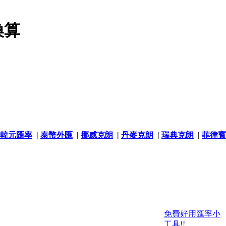
換算
韓元匯率
|
泰幣外匯
|
挪威克朗
|
丹麥克朗
|
瑞典克朗
|
菲律賓
免費好用匯率小
工具!!