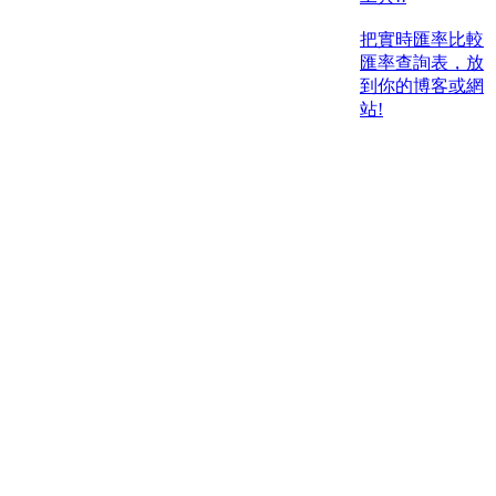
把實時匯率比較
匯率查詢表，放
到你的博客或網
站!