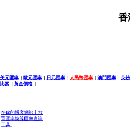
香
美元匯率
|
歐元匯率
|
日元匯率
|
人民幣匯率
|
澳門匯率
|
英鎊
比索
|
黃金價格
|
在你的博客網站上放
置匯率換算匯率查詢
工具!