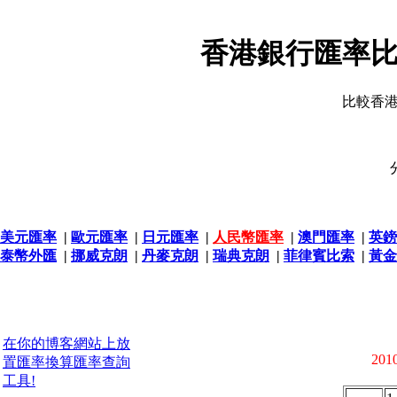
香港銀行匯率比
比較香
美元匯率
|
歐元匯率
|
日元匯率
|
人民幣匯率
|
澳門匯率
|
英鎊
泰幣外匯
|
挪威克朗
|
丹麥克朗
|
瑞典克朗
|
菲律賓比索
|
黃金
在你的博客網站上放
2010
置匯率換算匯率查詢
工具!