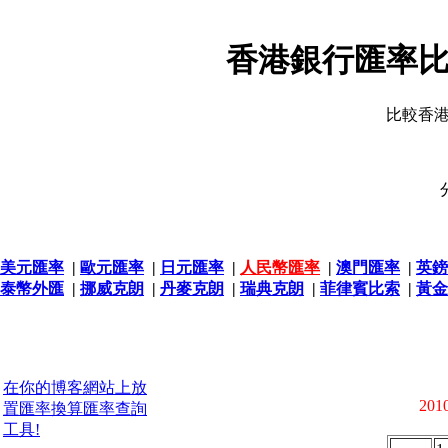
香港銀行匯率比
比較香
美元匯率
|
歐元匯率
|
日元匯率
|
人民幣匯率
|
澳門匯率
|
英鎊
泰幣外匯
|
挪威克朗
|
丹麥克朗
|
瑞典克朗
|
菲律賓比索
|
黃金
在你的博客網站上放
2010
置匯率換算匯率查詢
工具!