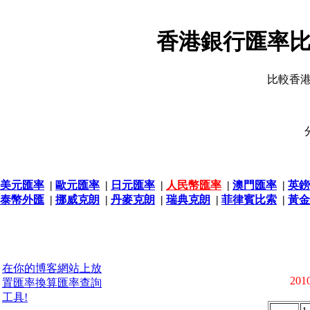
香港銀行匯率比
比較香
美元匯率
|
歐元匯率
|
日元匯率
|
人民幣匯率
|
澳門匯率
|
英鎊
泰幣外匯
|
挪威克朗
|
丹麥克朗
|
瑞典克朗
|
菲律賓比索
|
黃金
在你的博客網站上放
2010
置匯率換算匯率查詢
工具!