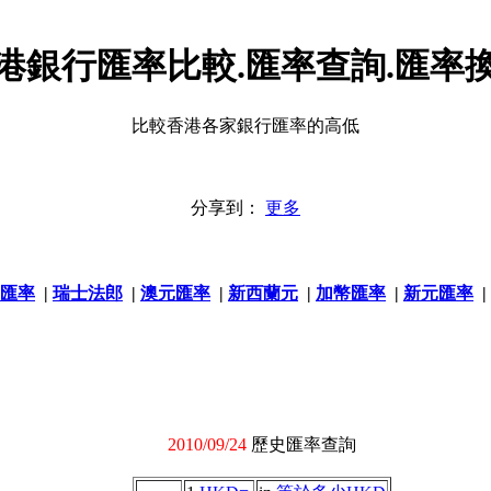
港銀行匯率比較.匯率查詢.匯率
比較香港各家銀行匯率的高低
分享到：
更多
匯率
|
瑞士法郎
|
澳元匯率
|
新西蘭元
|
加幣匯率
|
新元匯率
|
2010/09/24
歷史匯率查詢