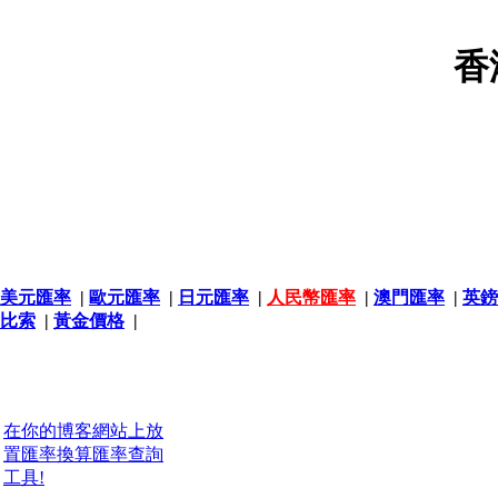
香
美元匯率
|
歐元匯率
|
日元匯率
|
人民幣匯率
|
澳門匯率
|
英鎊
比索
|
黃金價格
|
在你的博客網站上放
置匯率換算匯率查詢
工具!