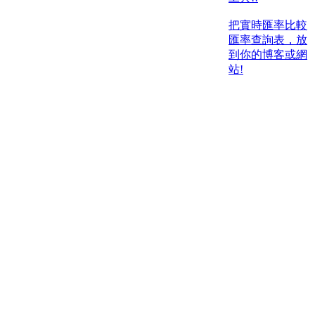
把實時匯率比較
匯率查詢表，放
到你的博客或網
站!