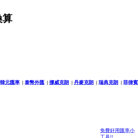
換算
韓元匯率
|
泰幣外匯
|
挪威克朗
|
丹麥克朗
|
瑞典克朗
|
菲律賓
免費好用匯率小
工具!!