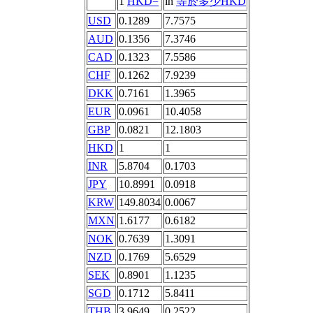
1
HKD=
in
等於多少HKD
USD
0.1289
7.7575
AUD
0.1356
7.3746
CAD
0.1323
7.5586
CHF
0.1262
7.9239
DKK
0.7161
1.3965
EUR
0.0961
10.4058
GBP
0.0821
12.1803
HKD
1
1
INR
5.8704
0.1703
JPY
10.8991
0.0918
KRW
149.8034
0.0067
MXN
1.6177
0.6182
NOK
0.7639
1.3091
NZD
0.1769
5.6529
SEK
0.8901
1.1235
SGD
0.1712
5.8411
THB
3.9649
0.2522