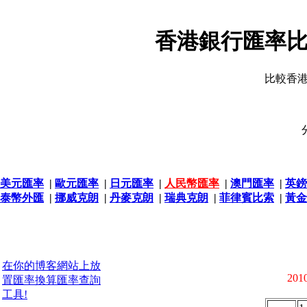
香港銀行匯率比
比較香
美元匯率
|
歐元匯率
|
日元匯率
|
人民幣匯率
|
澳門匯率
|
英鎊
泰幣外匯
|
挪威克朗
|
丹麥克朗
|
瑞典克朗
|
菲律賓比索
|
黃金
在你的博客網站上放
2010
置匯率換算匯率查詢
工具!