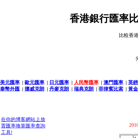
香港銀行匯率比
比較香
美元匯率
|
歐元匯率
|
日元匯率
|
人民幣匯率
|
澳門匯率
|
英鎊
泰幣外匯
|
挪威克朗
|
丹麥克朗
|
瑞典克朗
|
菲律賓比索
|
黃金
在你的博客網站上放
2010
置匯率換算匯率查詢
工具!